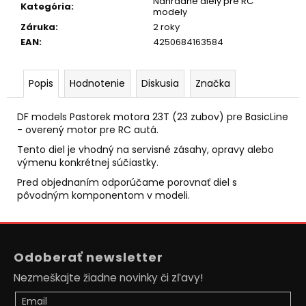
č
Náhradné diely pre RC
Kategória
:
modely
a
Záruka
:
2 roky
m
EAN
:
4250684163584
e
Popis
Hodnotenie
Diskusia
Značka
DIAĽKOVO
OVLÁDANÝ
JCB
DF models Pastorek motora 23T (23 zubov) pre BasicLine
TRAKTOR
- overený motor pre RC autá.
BAGER
1:20
Tento diel je vhodný na servisné zásahy, opravy alebo
RTR
výmenu konkrétnej súčiastky.
2,4GHZ
Pred objednaním odporúčame porovnať diel s
€59
pôvodným komponentom v modeli.
Pôvodne:
€66
Z
á
Odoberať newsletter
p
Nezmeškajte žiadne novinky či zľavy!
ä
t
Email