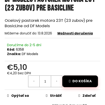
je
á
0,0
(23 zubov) pre BasicLine
z
j
5
s
hviezdičiek.
Ocelový pastorek motora 23T (23 zubov) pre
ť
BasicLine od DF Models
?
Môžeme doručiť do:
13.8.2026
Možnosti doručenia
Doručíme do 2-5 dní
Kód:
6358
Značka:
DF Models
HĽADAŤ
€5,10
€4,20 bez DPH
O
Jednotková
d
DO KOŠÍKA
cena:
p
o
r
Opýtať sa
Strážiť
Zdieľať
ú