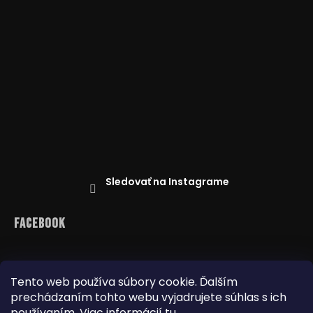
Sledovať na Instagrame
Facebook
Tento web používa súbory cookie. Ďalším
prechádzaním tohto webu vyjadrujete súhlas s ich
Reklamácie
Doprava a platba
Najnižšia cena na trhu
Obchodné podmienky
používaním. Viac informácií
tu
.