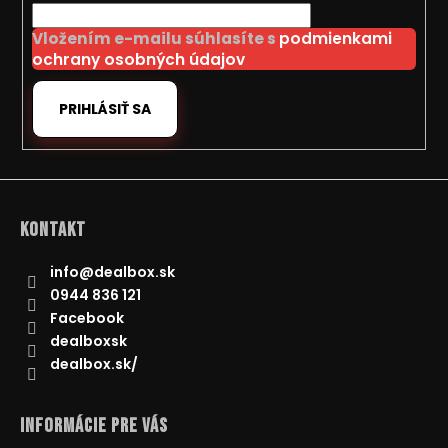
i
Vložením e-mailu súhlasíte s
podmienkami
e
ochrany osobných údajov
PRIHLÁSIŤ SA
Kontakt
info
@
dealbox.sk
0944 836 121
Facebook
dealboxsk
dealbox.sk/
Informácie pre Vás