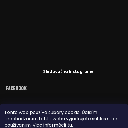
Sledovať na Instagrame
Facebook
Tento web používa súbory cookie. Ďalším
prechádzaním tohto webu vyjadrujete súhlas s ich
Reklamácie
Doprava a platba
Najnižšia cena na trhu
Obchodné podmienky
používaním. Viac informácií
tu
.