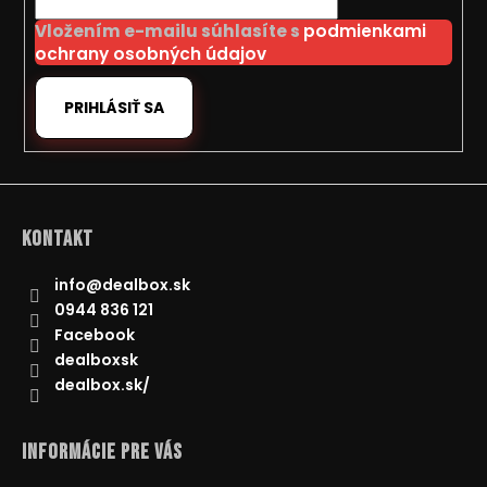
i
Vložením e-mailu súhlasíte s
podmienkami
e
ochrany osobných údajov
PRIHLÁSIŤ SA
Kontakt
info
@
dealbox.sk
0944 836 121
Facebook
dealboxsk
dealbox.sk/
Informácie pre Vás