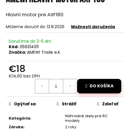
je
á
0,0
z
j
Hlavní motor pre AXF180
5
s
hviezdičiek.
Môžeme doručiť do:
13.8.2026
Možnosti doručenia
ť
?
Doručíme do 2-5 dní
Kód:
059314011
Značka:
AMEWI Trade e.K.
€18
HĽADAŤ
€14,60 bez DPH
Jednotková
DO KOŠÍKA
cena:
O
d
Opýtať sa
Strážiť
Zdieľať
p
o
Náhradné diely pre RC
r
Kategória
:
modely
ú
Záruka
:
2 roky