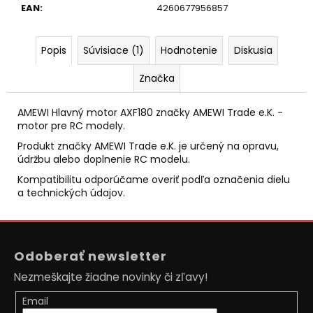
č
EAN
:
4260677956857
a
m
e
Popis
Súvisiace (1)
Hodnotenie
Diskusia
Značka
RC
DRIFTOVACIE
AUTO
AMEWI Hlavný motor AXF180 značky AMEWI Trade e.K. -
HB-
motor pre RC modely.
DRIFT
Produkt značky AMEWI Trade e.K. je určený na opravu,
CAR
A06
údržbu alebo doplnenie RC modelu.
€26
Kompatibilitu odporúčame overiť podľa označenia dielu
Pôvodne:
a technických údajov.
€40
Z
á
Odoberať newsletter
p
Nezmeškajte žiadne novinky či zľavy!
ä
t
Email