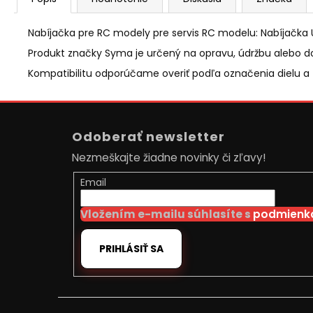
Nabíjačka pre RC modely pre servis RC modelu: Nabíjačka 
Produkt značky Syma je určený na opravu, údržbu alebo d
Kompatibilitu odporúčame overiť podľa označenia dielu a
Z
á
Odoberať newsletter
p
Nezmeškajte žiadne novinky či zľavy!
ä
t
Email
i
Vložením e-mailu súhlasíte s
podmienka
e
PRIHLÁSIŤ SA