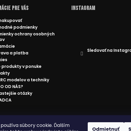
ácie pre Vás
Instagram
nakupovať
hodné podmienky
ienky ochrany osobných
ov
amácie
Sledovať na Instag
ava a platba
ies
 produkty v ponuke
akty
 RC modelov a techniky
O OD NÁS?
astejšie otázky
RADCA
ácie
Doprava a platba
Najnižšia cena na trhu
Obchodné p
používa súbory cookie. Ďalším
Odmietnuť