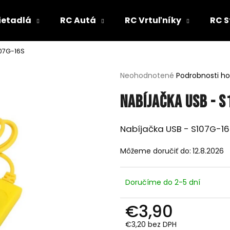
ietadlá
RC Autá
RC Vrtuľníky
RC S
107G-16S
Čo potrebujete nájsť?
Priemerné
Neohodnotené
Podrobnosti h
hodnotenie
produktu
HĽADAŤ
Nabíjačka USB - 
je
0,0
z
Nabíjačka USB - S107G-1
5
Odporúčame
hviezdičiek.
Môžeme doručiť do:
12.8.2026
Doručíme do 2-5 dní
€3,90
€3,20 bez DPH