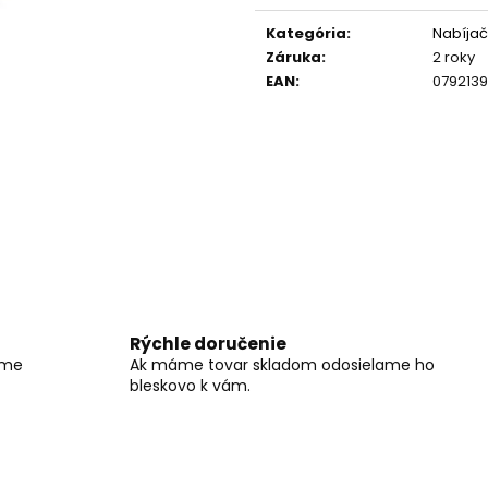
RC DRIFTOVACIE AUTO HB-DRIFT CAR
DIAĽKOVO OVLÁ
Jednotková
A05
BAGER 1:20 RTR 
cena:
Kategória
:
Nabíja
€26
€59
Záruka
:
2 roky
Pôvodne:
€40
Pôvodne:
€66
EAN
:
0792139
Rýchle doručenie
íme
Ak máme tovar skladom odosielame ho
bleskovo k vám.