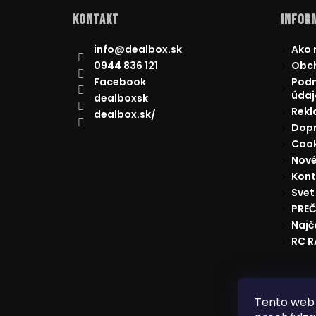
Kontakt
Inform
info
@
dealbox.sk
Ako 
0944 836 121
Obc
Facebook
Podm
údaj
dealboxsk
Rekl
dealbox.sk/
Dopr
Cook
Nové
Kont
Svet
PREČ
Najč
RC 
Reklam
Tento web 