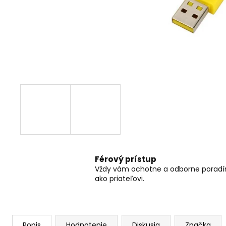
RC DRIFTOVACIE AUTO HB-DRIFT CAR
A01
€26
Pôvodne:
€30
Férový prístup
Vždy vám ochotne a odborne porad
ako priateľovi.
Popis
Hodnotenie
Diskusia
Značka