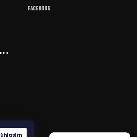
Facebook
rame
odmienky
Súhlasím