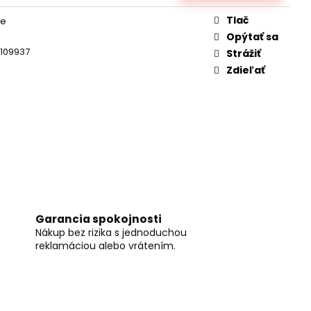
DANÝ JCB TRAKTOR
2,4GHZ
Tlač
če
Opýtať sa
109937
Strážiť
Zdieľať
Garancia spokojnosti
Nákup bez rizika s jednoduchou
reklamáciou alebo vrátením.