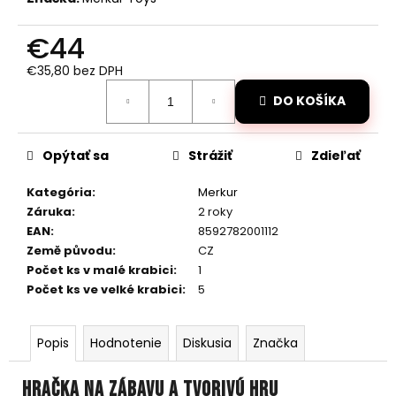
č
a
€44
m
e
€35,80 bez DPH
Jednotková
DO KOŠÍKA
cena:
VODOTESNÉ
RC
AUTO
MZ-
Opýtať sa
Strážiť
Zdieľať
SHARK
1/10
Kategória
:
Merkur
MODRÉ
Záruka
:
2 roky
€111
EAN
:
8592782001112
Pôvodne:
Země původu
:
CZ
€135
Počet ks v malé krabici
:
1
Počet ks ve velké krabici
:
5
Popis
Hodnotenie
Diskusia
Značka
Hračka na zábavu a tvorivú hru