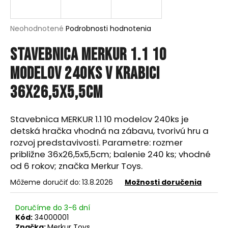
á
j
Priemerné
Neohodnotené
Podrobnosti hodnotenia
s
hodnotenie
produktu
Stavebnica MERKUR 1.1 10
ť
je
?
0,0
modelov 240ks v krabici
z
5
36x26,5x5,5cm
hviezdičiek.
HĽADAŤ
Stavebnica MERKUR 1.1 10 modelov 240ks je
detská hračka vhodná na zábavu, tvorivú hru a
rozvoj predstavivosti. Parametre: rozmer
približne 36x26,5x5,5cm; balenie 240 ks; vhodné
O
od 6 rokov; značka Merkur Toys.
d
Môžeme doručiť do:
13.8.2026
Možnosti doručenia
p
o
r
Doručíme do 3-6 dní
ú
Kód:
34000001
Značka:
Merkur Toys