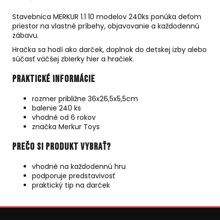
Stavebnica MERKUR 1.1 10 modelov 240ks ponúka deťom
priestor na vlastné príbehy, objavovanie a každodennú
zábavu.
Hračka sa hodí ako darček, doplnok do detskej izby alebo
súčasť väčšej zbierky hier a hračiek.
Praktické informácie
rozmer približne 36x26,5x5,5cm
balenie 240 ks
vhodné od 6 rokov
značka Merkur Toys
Prečo si produkt vybrať?
vhodné na každodennú hru
podporuje predstavivosť
praktický tip na darček
Z