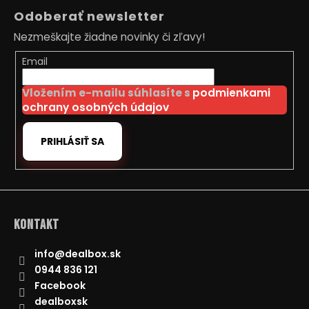
á
Odoberať newsletter
p
Nezmeškajte žiadne novinky či zľavy!
ä
t
Email
i
Vložením e-mailu súhlasíte s
podmienkami
e
ochrany osobných údajov
PRIHLÁSIŤ SA
Kontakt
info
@
dealbox.sk
0944 836 121
Facebook
dealboxsk