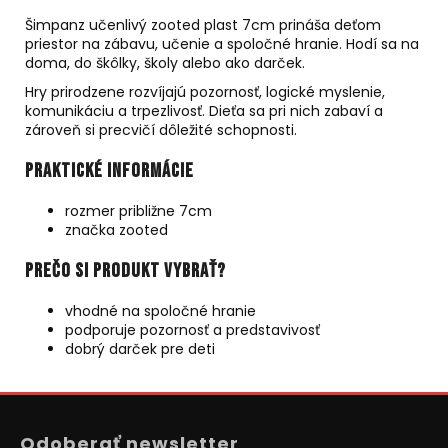
Šimpanz učenlivý zooted plast 7cm prináša deťom
priestor na zábavu, učenie a spoločné hranie. Hodí sa na
doma, do škôlky, školy alebo ako darček.
Hry prirodzene rozvíjajú pozornosť, logické myslenie,
komunikáciu a trpezlivosť. Dieťa sa pri nich zabaví a
zároveň si precvičí dôležité schopnosti.
Praktické informácie
rozmer približne 7cm
značka zooted
Prečo si produkt vybrať?
vhodné na spoločné hranie
podporuje pozornosť a predstavivosť
dobrý darček pre deti
Z
á
Odoberať newsletter