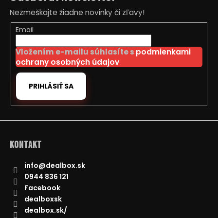
p
Nezmeškajte žiadne novinky či zľavy!
ä
t
Email
i
Vložením e-mailu súhlasíte s
podmienkami
e
ochrany osobných údajov
PRIHLÁSIŤ SA
Kontakt
info
@
dealbox.sk
0944 836 121
Facebook
dealboxsk
dealbox.sk/