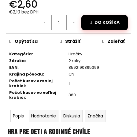
č
€2,60
a
€2,10 bez DPH
m
Jednotková
e
DO KOŠÍKA
cena:
VODOTESNÉ
Opýtať sa
Strážiť
Zdieľať
RC
AUTO
MZ-
Kategória
:
Hračky
SHARK
Záruka
:
2 roky
1/10
EAN
:
8592190865399
MODRÉ
Krajina pôvodu
:
CN
€111
Počet kusov v malej
Pôvodne:
1
krabici
:
€135
Počet kusov vo veľkej
360
krabici
:
Popis
Hodnotenie
Diskusia
Značka
Hra pre deti a rodinné chvíle