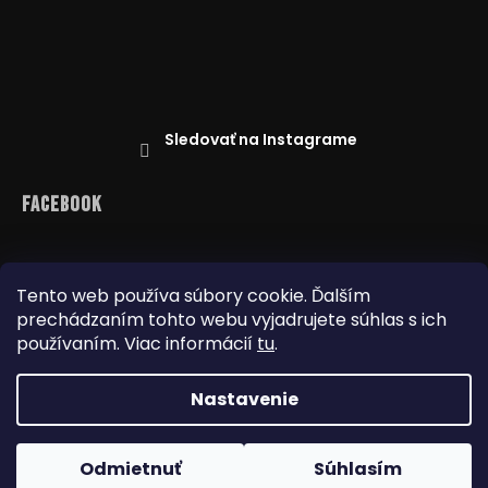
Sledovať na Instagrame
Facebook
Tento web používa súbory cookie. Ďalším
prechádzaním tohto webu vyjadrujete súhlas s ich
Reklamácie
Doprava a platba
Najnižšia cena na trhu
Obchodné podmienky
používaním. Viac informácií
tu
.
Nastavenie
Copyright 2026
www.dealbox.sk
. Všetky práva
Odmietnuť
Súhlasím
vyhradené.
Upraviť nastavenie cookies