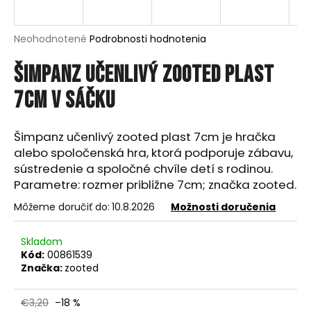
á
j
Priemerné
Neohodnotené
Podrobnosti hodnotenia
s
hodnotenie
produktu
Šimpanz učenlivý zooted plast
ť
je
?
0,0
7cm v sáčku
z
5
hviezdičiek.
Šimpanz učenlivý zooted plast 7cm je hračka
alebo spoločenská hra, ktorá podporuje zábavu,
HĽADAŤ
sústredenie a spoločné chvíle detí s rodinou.
Parametre: rozmer približne 7cm; značka zooted.
Môžeme doručiť do:
10.8.2026
Možnosti doručenia
O
d
Skladom
p
Kód:
00861539
o
Značka:
zooted
r
ú
€3,20
–18 %