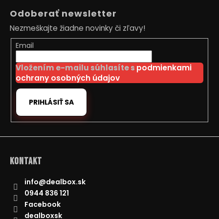
á
Odoberať newsletter
p
Nezmeškajte žiadne novinky či zľavy!
ä
t
Email
i
Vložením e-mailu súhlasíte s
podmienkami
e
ochrany osobných údajov
PRIHLÁSIŤ SA
Kontakt
info
@
dealbox.sk
0944 836 121
Facebook
dealboxsk