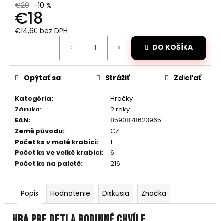
č
€20
–10 %
a
€18
m
€14,60 bez DPH
e
Jednotková
DO KOŠÍKA
cena:
RC
DRIFTOVACIE
Opýtať sa
Strážiť
Zdieľať
AUTO
HB-
DRIFT
Kategória
:
Hračky
CAR
Záruka
:
2 roky
A01
EAN
:
8590878623965
€26
Země původu
:
CZ
Pôvodne:
€30
Počet ks v malé krabici
:
1
Počet ks ve velké krabici
:
6
Počet ks na paletě
:
216
Popis
Hodnotenie
Diskusia
Značka
Hra pre deti a rodinné chvíle