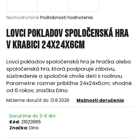
á
j
Priemerné
Neohodnotené
Podrobnosti hodnotenia
s
hodnotenie
produktu
Lovci pokladov spoločenská hra
ť
je
?
0,0
v krabici 24x24x6cm
z
5
hviezdičiek.
Lovci pokladov spoločenská hra je hračka alebo
spoločenská hra, ktorá podporuje zábavu,
HĽADAŤ
sústredenie a spoločné chvíle detí s rodinou.
Parametre: rozmer približne 24x24x6cm; vhodné
od 6 rokov; značka Dino.
O
Môžeme doručiť do:
13.8.2026
Možnosti doručenia
d
p
Doručíme do 3-6 dní
o
Kód:
21623965
r
Značka:
Dino
ú