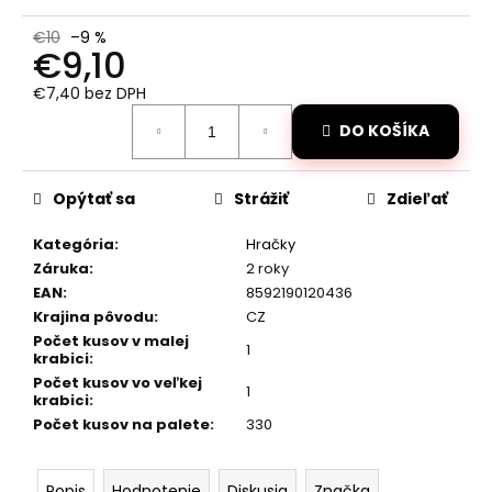
č
a
€10
–9 %
m
€9,10
e
€7,40 bez DPH
Jednotková
DO KOŠÍKA
cena:
RC
DRIFTOVACIE
AUTO
HB-
Opýtať sa
Strážiť
Zdieľať
DRIFT
CAR
Kategória
:
Hračky
A05
Záruka
:
2 roky
€26
EAN
:
8592190120436
Pôvodne:
€40
Krajina pôvodu
:
CZ
Počet kusov v malej
1
krabici
:
Počet kusov vo veľkej
1
krabici
:
Počet kusov na palete
:
330
Popis
Hodnotenie
Diskusia
Značka