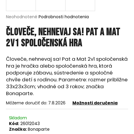
á
j
Priemerné
Neohodnotené
Podrobnosti hodnotenia
s
hodnotenie
produktu
Človeče, nehnevaj sa! Pat a Mat
ť
je
?
0,0
2v1 spoločenská hra
z
5
hviezdičiek.
Človeče, nehnevaj sa! Pat a Mat 2v1 spoločenská
hra je hračka alebo spoločenská hra, ktorá
HĽADAŤ
podporuje zábavu, sústredenie a spoločné
chvíle detí s rodinou. Parametre: rozmer približne
33x23x3cm; vhodné od 3 rokov; značka
Bonaparte.
O
d
Môžeme doručiť do:
7.8.2026
Možnosti doručenia
p
o
Skladom
r
Kód:
26012043
ú
Značka:
Bonaparte