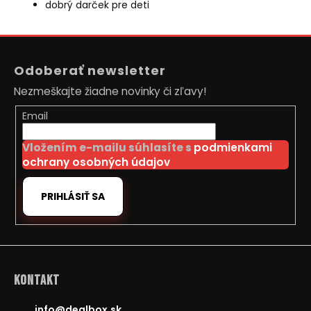
dobrý darček pre deti
Z
á
Odoberať newsletter
p
Nezmeškajte žiadne novinky či zľavy!
ä
t
Email
i
Vložením e-mailu súhlasíte s
podmienkami
e
ochrany osobných údajov
PRIHLÁSIŤ SA
Kontakt
info
@
dealbox.sk