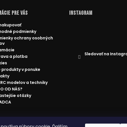
ácie pre Vás
Instagram
nakupovať
hodné podmienky
ienky ochrany osobných
ov
amácie
Sledovať na Instag
ava a platba
ies
 produkty v ponuke
akty
 RC modelov a techniky
O OD NÁS?
astejšie otázky
RADCA
ácie
Doprava a platba
Najnižšia cena na trhu
Obchodné p
používa súbory cookie. Ďalším