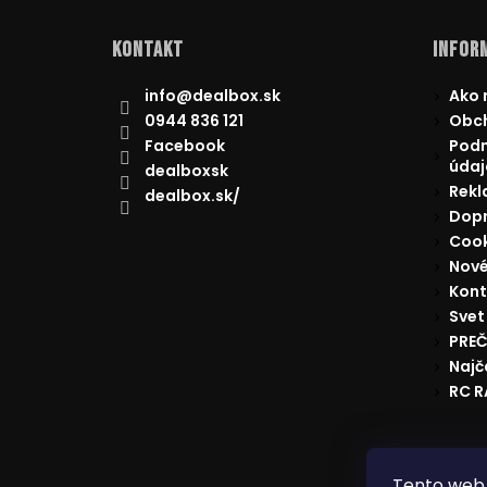
Kontakt
Inform
info
@
dealbox.sk
Ako 
0944 836 121
Obc
Facebook
Podm
údaj
dealboxsk
Rekl
dealbox.sk/
Dopr
Cook
Nové
Kont
Svet
PREČ
Najč
RC 
Reklam
Tento web 