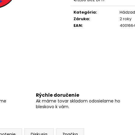
RC DRIFTOVACIE AUTO HB-DRIFT CAR
DIAĽKOVO OVLÁ
Jednotková
A05
BAGER 1:20 RTR 
cena:
Kategória
:
Hádzad
€26
€59
Záruka
:
2 roky
Pôvodne:
€40
Pôvodne:
€66
EAN
:
4001664
Rýchle doručenie
íme
Ak máme tovar skladom odosielame ho
bleskovo k vám.
notenie
Diskusia
Značka