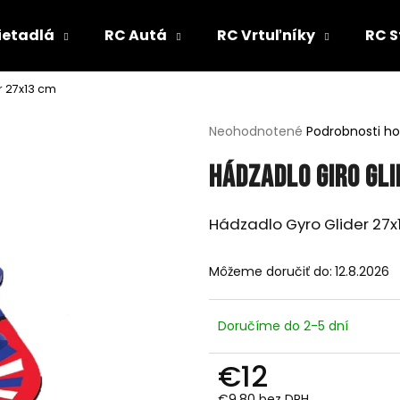
ietadlá
RC Autá
RC Vrtuľníky
RC S
r 27x13 cm
Čo potrebujete nájsť?
Priemerné
Neohodnotené
Podrobnosti h
hodnotenie
produktu
HĽADAŤ
Hádzadlo Giro Gl
je
0,0
z
Hádzadlo Gyro Glider 27x
5
Odporúčame
hviezdičiek.
Môžeme doručiť do:
12.8.2026
Doručíme do 2-5 dní
€12
€9,80 bez DPH