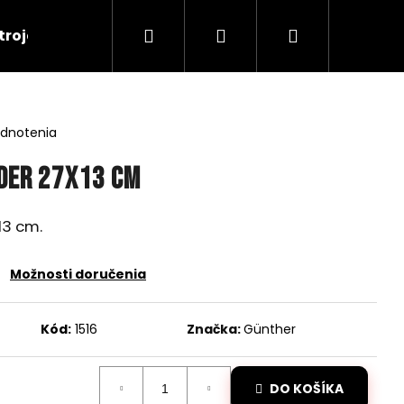
Hľadať
Prihlásenie
Nákupný
troje
RC Tanky
Lode
RC Roboty
košík
odnotenia
ider 27x13 cm
13 cm.
Možnosti doručenia
Kód:
1516
Značka:
Günther
Nasledujúce
DO KOŠÍKA