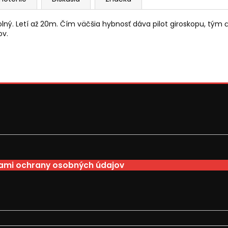
lný. Letí až 20m. Čím väčšia hybnosť dáva pilot giroskopu, tým ď
ov.
mi ochrany osobných údajov