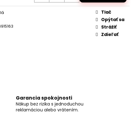
DANÝ JCB TRAKTOR
2,4GHZ
Tlač
lá
Opýtať sa
915163
Strážiť
Zdieľať
Garancia spokojnosti
Nákup bez rizika s jednoduchou
reklamáciou alebo vrátením.