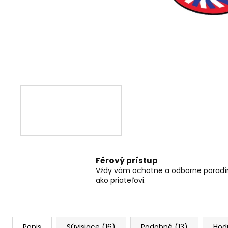
RC DRIFTOVACIE AUTO HB-DRIFT CAR
A01
€26
Pôvodne:
€30
Férový prístup
Vždy vám ochotne a odborne porad
ako priateľovi.
Popis
Súvisiace (16)
Podobné (13)
Hod